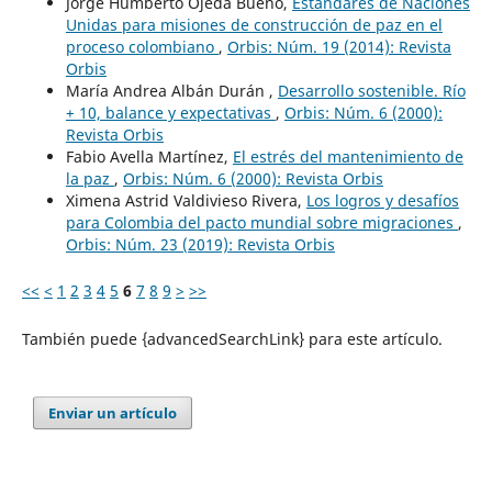
Jorge Humberto Ojeda Bueno,
Estándares de Naciones
Unidas para misiones de construcción de paz en el
proceso colombiano
,
Orbis: Núm. 19 (2014): Revista
Orbis
María Andrea Albán Durán ,
Desarrollo sostenible. Río
+ 10, balance y expectativas
,
Orbis: Núm. 6 (2000):
Revista Orbis
Fabio Avella Martínez,
El estrés del mantenimiento de
la paz
,
Orbis: Núm. 6 (2000): Revista Orbis
Ximena Astrid Valdivieso Rivera,
Los logros y desafíos
para Colombia del pacto mundial sobre migraciones
,
Orbis: Núm. 23 (2019): Revista Orbis
<<
<
1
2
3
4
5
6
7
8
9
>
>>
También puede {advancedSearchLink} para este artículo.
Enviar un artículo