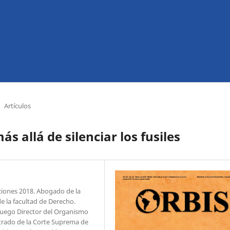
Artículos
ás allá de silenciar los fusiles
cciones 2018. Abogado de la
 la facultad de Derecho.
luego Director del Organismo
istrado de la Corte Suprema de