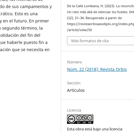
lido de sus campamentos y
De la Calle Lombana, H. (2023). La reconcili
Un reto más allá de silenciar los fusiles.
Orb
rático. Esto es una
(22), 31–34. Recuperado a partir de
 en el futuro. En primer
https://revistaorbisasodiplo.org/index.ph
n segundo término, la
/article/view/50
lidación del fin del
Más formatos de cita
que haberle puesto fin a
ación que se necesita en
Número
Núm. 22 (2018): Revista Orbis
Sección
Artículos
Licencia
Esta obra está bajo una licencia