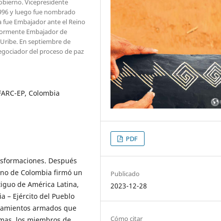
Gobierno. Vicepresidente
1996 y luego fue nombrado
 fue Embajador ante el Reino
eriormente Embajador de
 Uribe. En septiembre de
negociador del proceso de paz
 FARC-EP, Colombia
PDF
nsformaciones. Después
rno de Colombia firmó un
Publicado
tiguo de América Latina,
2023-12-28
 – Ejército del Pueblo
ntamientos armados que
Cómo citar
imas, los miembros de