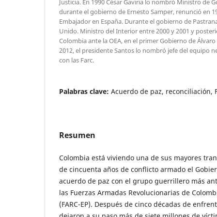
Justicia. En 1990 César Gaviria lo nombró Ministro de 
durante el gobierno de Ernesto Samper, renunció en 
Embajador en España. Durante el gobierno de Pastrana
Unido. Ministro del Interior entre 2000 y 2001 y post
Colombia ante la OEA, en el primer Gobierno de Álvaro
2012, el presidente Santos lo nombró jefe del equipo 
con las Farc.
Palabras clave:
Acuerdo de paz, reconciliación,
Resumen
Colombia está viviendo una de sus mayores tra
de cincuenta años de conflicto armado el Gobie
acuerdo de paz con el grupo guerrillero más an
las Fuerzas Armadas Revolucionarias de Colombia
(FARC-EP). Después de cinco décadas de enfre
dejaron a su paso más de siete millones de víct