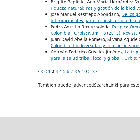
Brigitte Baptiste, Ana María Hernández Sa
riqueza natural: Paz y gestión de la biodi
José Manuel Restrepo Abondano,
De los g
internacionales para la construcción de 
Pedro Agustín Roa Arboleda,
Respice Omnia
Colombia
,
Orbis: Núm. 18 (2013): Revista 
Juan David Abella Romero, Silvana Agudel
Colombia: biodiversidad y educación supe
Germán Federico Grisales Jiménez,
La trip
para la salud tribal, local y global
,
Orbis: 
<<
<
1
2
3
4
5
6
7
8
9
10
>
>>
También puede {advancedSearchLink} para este 