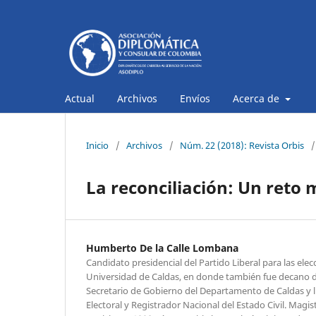
Actual
Archivos
Envíos
Acerca de
Inicio
/
Archivos
/
Núm. 22 (2018): Revista Orbis
/
La reconciliación: Un reto m
Humberto De la Calle Lombana
Candidato presidencial del Partido Liberal para las ele
Universidad de Caldas, en donde también fue decano de
Secretario de Gobierno del Departamento de Caldas y 
Electoral y Registrador Nacional del Estado Civil. Mag