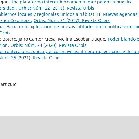
lgar,
Una plataforma intergubernamental que potencia nuestra
versidad
,
Orbis: Núm. 22 (2018): Revista Orbis
obiernos locales y regionales unidos a hábitat III: Nuevas agendas
paz en Colombia
,
Orbis: Núm. 21 (2017): Revista Orbis
. Hacia una exploración de nuevas latitudes en la política exterio
Orbis
o Botero, Jairo Cantor Mesa, Melina Escobar Duque,
Poder blando 
rior
,
Orbis: Núm. 24 (2020): Revista Orbis
le frontera amazónica y el coronavirus: itinerario, lecciones y desaf
Núm. 25 (2021): Revista Orbis
artículo.