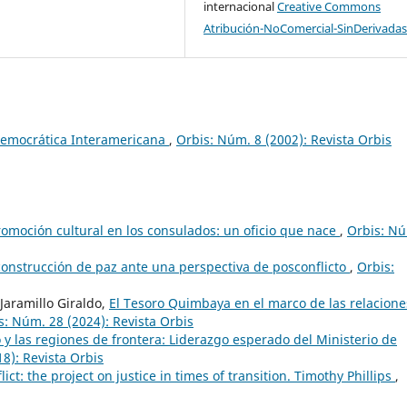
internacional
Creative Commons
Atribución-NoComercial-SinDerivadas
Democrática Interamericana
,
Orbis: Núm. 8 (2002): Revista Orbis
romoción cultural en los consulados: un oficio que nace
,
Orbis: N
construcción de paz ante una perspectiva de posconflicto
,
Orbis:
Jaramillo Giraldo,
El Tesoro Quimbaya en el marco de las relacione
s: Núm. 28 (2024): Revista Orbis
o y las regiones de frontera: Liderazgo esperado del Ministerio de
8): Revista Orbis
ict: the project on justice in times of transition. Timothy Phillips
,