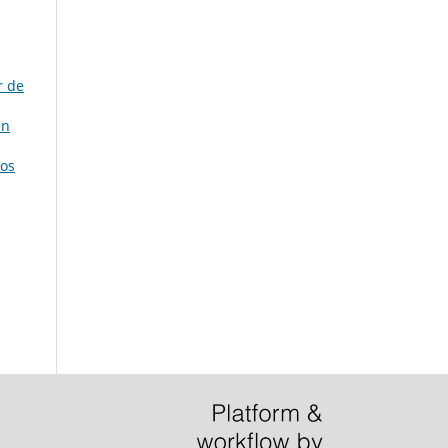
r de
en
íos