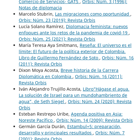
Comercio de Servicios- GATS
,
Orbis: Núm. 3 (1996):
Notas de diplomacia
Marcelo Stubrin,
Las migraciones como oportunidad
,
Orbis: Núm. 23 (2019): Revista Orbis
Lucía Solano Ramírez,
Diplomacia feminista: nuevos
enfoques ante los retos de la pandemia de covid-19
,
Orbis: Núm. 25 (2021): Revista Orbis
María Teresa Aya Smitmans,
Reseña: El universo es el
límite: El futuro de la política exterior de Colombia.
Libro de Guillermo Fernández de Soto
,
Orbis: Núm. 16
(2011): Revista Orbis
Dixon Moya Acosta,
Breve historia de la Carrera
Diplomática en Colombia
,
Orbis: Núm. 16 (2011):
Revista Orbis
Iván Alejandro Trujillo Acosta,
Libro“Hágase el agua.
La solución de Israel para un mundohambriento de
agua”, de Seth Siegel
,
Orbis: Núm. 24 (2020): Revista
Orbis
Esteban Restrepo Uribe,
Agenda positiva en Asia:
Noreste Pacífico
,
Orbis: Núm. 14 (2009): Revista Orbis
Germán García Durán,
Estambul+5: preparación,
desarrollo y principales resultados
,
Orbis: Núm. 7
(2001): Revista Orbis