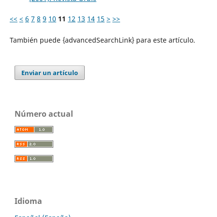
<<
<
6
7
8
9
10
11
12
13
14
15
>
>>
También puede {advancedSearchLink} para este artículo.
Enviar un artículo
Número actual
Idioma