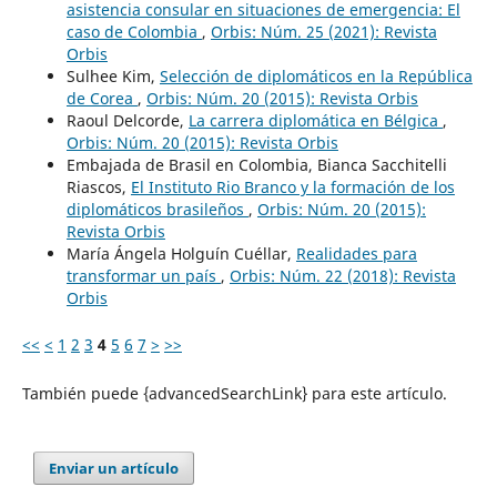
asistencia consular en situaciones de emergencia: El
caso de Colombia
,
Orbis: Núm. 25 (2021): Revista
Orbis
Sulhee Kim,
Selección de diplomáticos en la República
de Corea
,
Orbis: Núm. 20 (2015): Revista Orbis
Raoul Delcorde,
La carrera diplomática en Bélgica
,
Orbis: Núm. 20 (2015): Revista Orbis
Embajada de Brasil en Colombia, Bianca Sacchitelli
Riascos,
El Instituto Rio Branco y la formación de los
diplomáticos brasileños
,
Orbis: Núm. 20 (2015):
Revista Orbis
María Ángela Holguín Cuéllar,
Realidades para
transformar un país
,
Orbis: Núm. 22 (2018): Revista
Orbis
<<
<
1
2
3
4
5
6
7
>
>>
También puede {advancedSearchLink} para este artículo.
Enviar un artículo