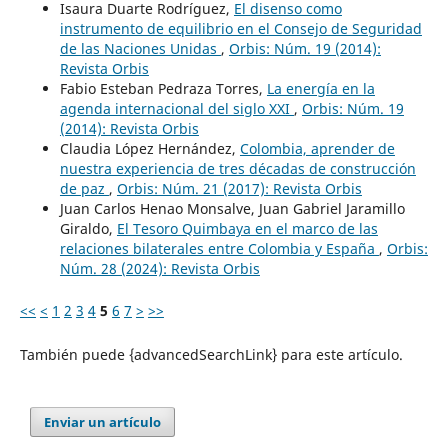
Isaura Duarte Rodríguez,
El disenso como
instrumento de equilibrio en el Consejo de Seguridad
de las Naciones Unidas
,
Orbis: Núm. 19 (2014):
Revista Orbis
Fabio Esteban Pedraza Torres,
La energía en la
agenda internacional del siglo XXI
,
Orbis: Núm. 19
(2014): Revista Orbis
Claudia López Hernández,
Colombia, aprender de
nuestra experiencia de tres décadas de construcción
de paz
,
Orbis: Núm. 21 (2017): Revista Orbis
Juan Carlos Henao Monsalve, Juan Gabriel Jaramillo
Giraldo,
El Tesoro Quimbaya en el marco de las
relaciones bilaterales entre Colombia y España
,
Orbis:
Núm. 28 (2024): Revista Orbis
<<
<
1
2
3
4
5
6
7
>
>>
También puede {advancedSearchLink} para este artículo.
Enviar un artículo