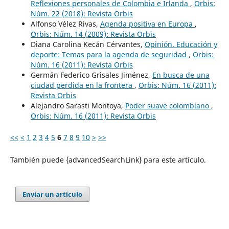
Reflexiones personales de Colombia e Irlanda
,
Orbis:
Núm. 22 (2018): Revista Orbis
Alfonso Vélez Rivas,
Agenda positiva en Europa
,
Orbis: Núm. 14 (2009): Revista Orbis
Diana Carolina Kecán Cérvantes,
Opinión. Educación y
deporte: Temas para la agenda de seguridad
,
Orbis:
Núm. 16 (2011): Revista Orbis
Germán Federico Grisales Jiménez,
En busca de una
ciudad perdida en la frontera
,
Orbis: Núm. 16 (2011):
Revista Orbis
Alejandro Sarasti Montoya,
Poder suave colombiano
,
Orbis: Núm. 16 (2011): Revista Orbis
<<
<
1
2
3
4
5
6
7
8
9
10
>
>>
También puede {advancedSearchLink} para este artículo.
Enviar un artículo