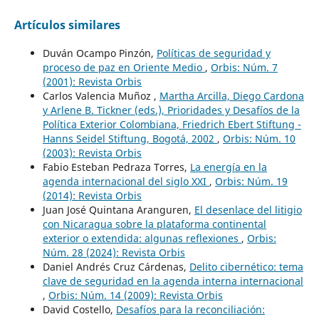
Artículos similares
Duván Ocampo Pinzón,
Políticas de seguridad y
proceso de paz en Oriente Medio
,
Orbis: Núm. 7
(2001): Revista Orbis
Carlos Valencia Muñoz ,
Martha Arcilla, Diego Cardona
y Arlene B. Tickner (eds.), Prioridades y Desafíos de la
Política Exterior Colombiana, Friedrich Ebert Stiftung -
Hanns Seidel Stiftung, Bogotá, 2002
,
Orbis: Núm. 10
(2003): Revista Orbis
Fabio Esteban Pedraza Torres,
La energía en la
agenda internacional del siglo XXI
,
Orbis: Núm. 19
(2014): Revista Orbis
Juan José Quintana Aranguren,
El desenlace del litigio
con Nicaragua sobre la plataforma continental
exterior o extendida: algunas reflexiones
,
Orbis:
Núm. 28 (2024): Revista Orbis
Daniel Andrés Cruz Cárdenas,
Delito cibernético: tema
clave de seguridad en la agenda interna internacional
,
Orbis: Núm. 14 (2009): Revista Orbis
David Costello,
Desafíos para la reconciliación: