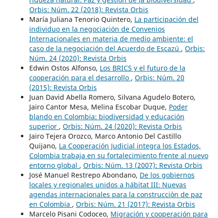
Orbis: Núm. 22 (2018): Revista Orbis
María Juliana Tenorio Quintero,
La participación del
individuo en la negociación de Convenios
Internacionales en materia de medio ambiente: el
caso de la negociación del Acuerdo de Escazú
,
Orbis:
Núm. 24 (2020): Revista Orbis
Edwin Ostos Alfonso,
Los BRICS y el futuro de la
cooperación para el desarrollo
,
Orbis: Núm. 20
(2015): Revista Orbis
Juan David Abella Romero, Silvana Agudelo Botero,
Jairo Cantor Mesa, Melina Escobar Duque,
Poder
blando en Colombia: biodiversidad y educación
superior
,
Orbis: Núm. 24 (2020): Revista Orbis
Jairo Tejera Orozco, Marco Antonio Del Castillo
Quijano,
La Cooperación Judicial integra los Estados,
Colombia trabaja en su fortalecimiento frente al nuevo
entorno global
,
Orbis: Núm. 13 (2007): Revista Orbis
José Manuel Restrepo Abondano,
De los gobiernos
locales y regionales unidos a hábitat III: Nuevas
agendas internacionales para la construcción de paz
en Colombia
,
Orbis: Núm. 21 (2017): Revista Orbis
Marcelo Pisani Codoceo,
Migración y cooperación para