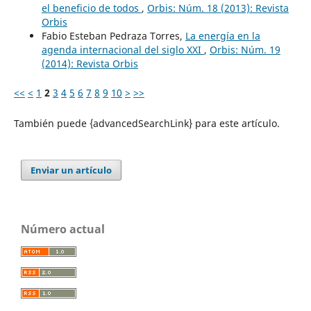
el beneficio de todos
,
Orbis: Núm. 18 (2013): Revista
Orbis
Fabio Esteban Pedraza Torres,
La energía en la
agenda internacional del siglo XXI
,
Orbis: Núm. 19
(2014): Revista Orbis
<<
<
1
2
3
4
5
6
7
8
9
10
>
>>
También puede {advancedSearchLink} para este artículo.
Enviar un artículo
Número actual