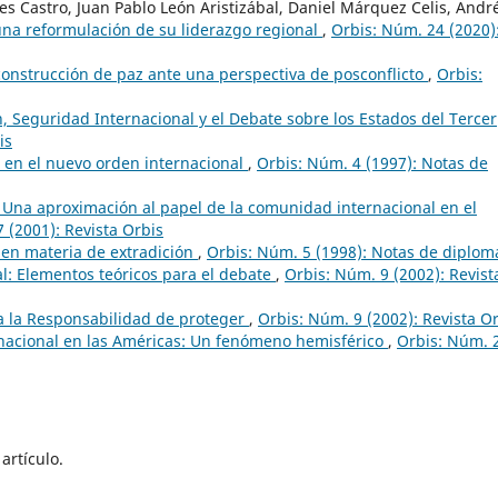
s Castro, Juan Pablo León Aristizábal, Daniel Márquez Celis, Andr
una reformulación de su liderazgo regional
,
Orbis: Núm. 24 (2020)
construcción de paz ante una perspectiva de posconflicto
,
Orbis:
n, Seguridad Internacional y el Debate sobre los Estados del Tercer
is
al en el nuevo orden internacional
,
Orbis: Núm. 4 (1997): Notas de
? Una aproximación al papel de la comunidad internacional en el
 (2001): Revista Orbis
en materia de extradición
,
Orbis: Núm. 5 (1998): Notas de diplom
l: Elementos teóricos para el debate
,
Orbis: Núm. 9 (2002): Revist
a la Responsabilidad de proteger
,
Orbis: Núm. 9 (2002): Revista O
nacional en las Américas: Un fenómeno hemisférico
,
Orbis: Núm. 
artículo.