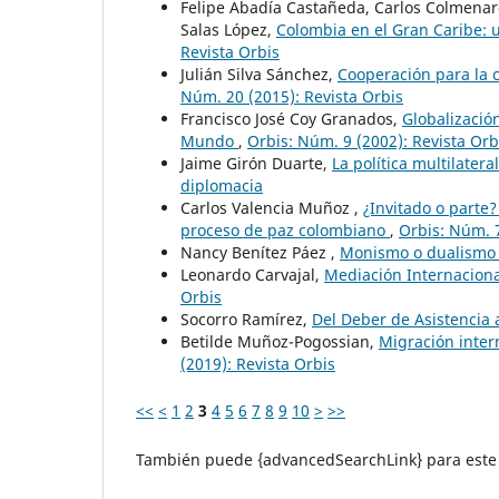
Felipe Abadía Castañeda, Carlos Colmenare
Salas López,
Colombia en el Gran Caribe: 
Revista Orbis
Julián Silva Sánchez,
Cooperación para la 
Núm. 20 (2015): Revista Orbis
Francisco José Coy Granados,
Globalizació
Mundo
,
Orbis: Núm. 9 (2002): Revista Orb
Jaime Girón Duarte,
La política multilater
diplomacia
Carlos Valencia Muñoz ,
¿Invitado o parte
proceso de paz colombiano
,
Orbis: Núm. 7
Nancy Benítez Páez ,
Monismo o dualismo 
Leonardo Carvajal,
Mediación Internaciona
Orbis
Socorro Ramírez,
Del Deber de Asistencia 
Betilde Muñoz-Pogossian,
Migración inter
(2019): Revista Orbis
<<
<
1
2
3
4
5
6
7
8
9
10
>
>>
También puede {advancedSearchLink} para este 