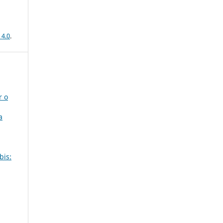
 4.0
.
r o
a
bis: