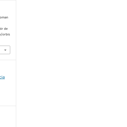
 toman
tir de
p/orbis
cia