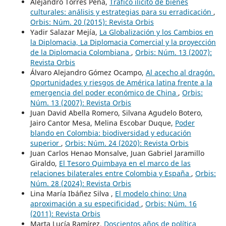
Alejandro Torres Peña,
Trafico ilícito de bienes
culturales: análisis y estrategias para su erradicación
,
Orbis: Núm. 20 (2015): Revista Orbis
Yadir Salazar Mejía,
La Globalización y los Cambios en
la Diplomacia, La Diplomacia Comercial y la proyección
de la Diplomacia Colombiana
,
Orbis: Núm. 13 (2007):
Revista Orbis
Álvaro Alejandro Gómez Ocampo,
Al acecho al dragón.
Oportunidades y riesgos de América latina frente a la
emergencia del poder económico de China
,
Orbis:
Núm. 13 (2007): Revista Orbis
Juan David Abella Romero, Silvana Agudelo Botero,
Jairo Cantor Mesa, Melina Escobar Duque,
Poder
blando en Colombia: biodiversidad y educación
superior
,
Orbis: Núm. 24 (2020): Revista Orbis
Juan Carlos Henao Monsalve, Juan Gabriel Jaramillo
Giraldo,
El Tesoro Quimbaya en el marco de las
relaciones bilaterales entre Colombia y España
,
Orbis:
Núm. 28 (2024): Revista Orbis
Lina María Ibáñez Silva ,
El modelo chino: Una
aproximación a su especificidad
,
Orbis: Núm. 16
(2011): Revista Orbis
Marta Lucía Ramírez,
Doscientos años de política