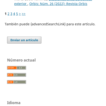
exterior
,
Orbis: Núm. 26 (2022): Revista Orbis
1
2
3
4
5
>
>>
También puede {advancedSearchLink} para este artículo.
Enviar un artículo
Número actual
Idioma