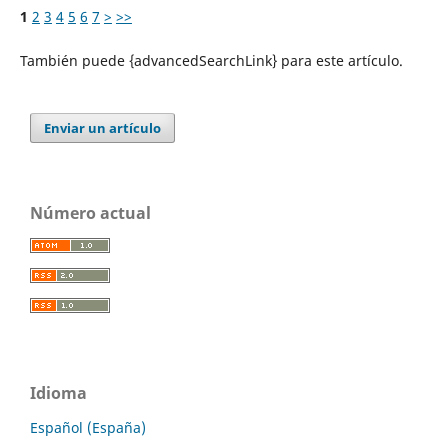
1
2
3
4
5
6
7
>
>>
También puede {advancedSearchLink} para este artículo.
Enviar un artículo
Número actual
Idioma
Español (España)