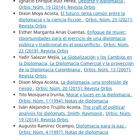
Ignacio Enrique Ruiz Perea,
Deporte y diplomacia
,
Orbis: Núm. 19 (2014): Revista Orbis
Dixon Moya Acosta,
El futuro: tema común entre la
diplomacia y la ciencia-ficción
,
Orbis: Núm. 25 (2021):
Revista Orbis
Esther Margarita Arias Cuentas,
Enfoque de mujer:
Oportunidades para el ejercicio de una diplomacia
pública y tradicional en el posconflicto
,
Orbis: Núm.
22 (2018): Revista Orbis
Yadir Salazar Mejía,
La Globalización y los Cambios en
la Diplomacia, La Diplomacia Comercial y la proyección
de la Diplomacia Colombiana
,
Orbis: Núm. 13 (2007):
Revista Orbis
Dixon Moya Acosta,
La diplomacia, una profesión de
riesgo
,
Orbis: Núm. 20 (2015): Revista Orbis
Tito Mosquera Irurita,
Moral y luces en la diplomacia
,
Orbis: Núm. 1 (1994): Notas de diplomacia
Iván Alejandro Trujillo Acosta,
The craft of political
analysis for diplomats. Smith, Raymond
,
Orbis: Núm.
19 (2014): Revista Orbis
Augusto Ramírez Ocampo,
Diplomacia para la paz
,
Orbis: Núm. 4 (1997): Notas de diplomacia