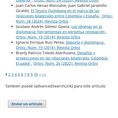
superior
,
Orbis: Núm. 24 (2020): Revista Orbis
Juan Carlos Henao Monsalve, Juan Gabriel Jaramillo
Giraldo,
El Tesoro Quimbaya en el marco de las
relaciones bilaterales entre Colombia y España
,
Orbis:
Núm. 28 (2024): Revista Orbis
Gustavo Andrés Gómez Gaona,
Los idiomas en la
diplomacia: herramientas en perpetua renovación
,
Orbis: Núm. 19 (2014): Revista Orbis
Ignacio Enrique Ruiz Perea,
Deporte y diplomacia
,
Orbis: Núm. 19 (2014): Revista Orbis
Branly Patricio Toledo Atarihuana,
Desafíos y
proyecciones en las relaciones bilaterales Colombia-
Ecuador
,
Orbis: Núm. 26 (2022): Revista Orbis
1
2
3
4
5
6
7
8
9
10
>
>>
También puede {advancedSearchLink} para este artículo.
Enviar un artículo