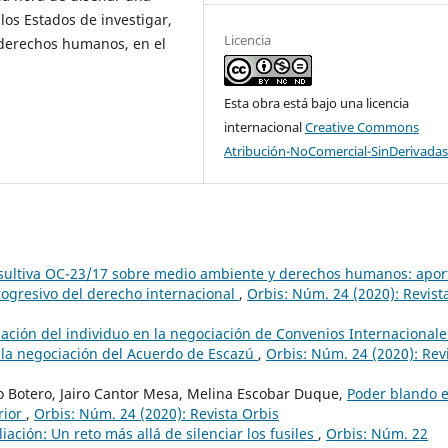
los Estados de investigar,
Licencia
s derechos humanos, en el
Esta obra está bajo una licencia
internacional
Creative Commons
Atribución-NoComercial-SinDerivadas
sultiva OC-23/17 sobre medio ambiente y derechos humanos: apor
progresivo del derecho internacional
,
Orbis: Núm. 24 (2020): Revist
pación del individuo en la negociación de Convenios Internacionale
 la negociación del Acuerdo de Escazú
,
Orbis: Núm. 24 (2020): Rev
o Botero, Jairo Cantor Mesa, Melina Escobar Duque,
Poder blando 
rior
,
Orbis: Núm. 24 (2020): Revista Orbis
liación: Un reto más allá de silenciar los fusiles
,
Orbis: Núm. 22