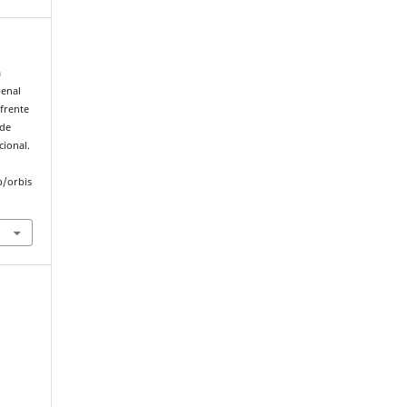
a
penal
 frente
 de
cional.
p/orbis