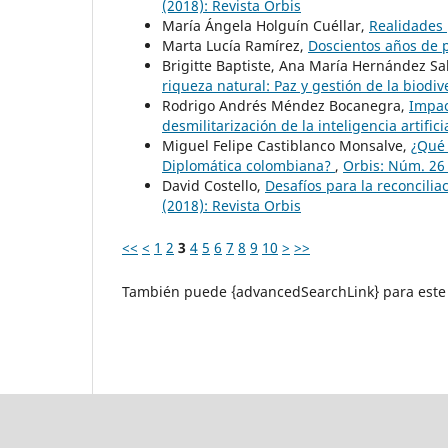
(2018): Revista Orbis
María Ángela Holguín Cuéllar,
Realidades
Marta Lucía Ramírez,
Doscientos años de p
Brigitte Baptiste, Ana María Hernández Sa
riqueza natural: Paz y gestión de la biodi
Rodrigo Andrés Méndez Bocanegra,
Impac
desmilitarización de la inteligencia artifici
Miguel Felipe Castiblanco Monsalve,
¿Qué 
Diplomática colombiana?
,
Orbis: Núm. 26 
David Costello,
Desafíos para la reconcili
(2018): Revista Orbis
<<
<
1
2
3
4
5
6
7
8
9
10
>
>>
También puede {advancedSearchLink} para este 