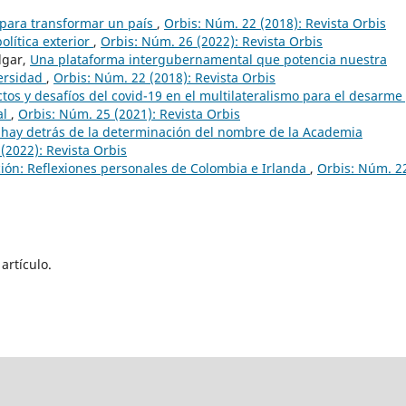
 para transformar un país
,
Orbis: Núm. 22 (2018): Revista Orbis
olítica exterior
,
Orbis: Núm. 26 (2022): Revista Orbis
lgar,
Una plataforma intergubernamental que potencia nuestra
versidad
,
Orbis: Núm. 22 (2018): Revista Orbis
tos y desafíos del covid-19 en el multilateralismo para el desarme 
al
,
Orbis: Núm. 25 (2021): Revista Orbis
hay detrás de la determinación del nombre de la Academia
(2022): Revista Orbis
ación: Reflexiones personales de Colombia e Irlanda
,
Orbis: Núm. 2
artículo.