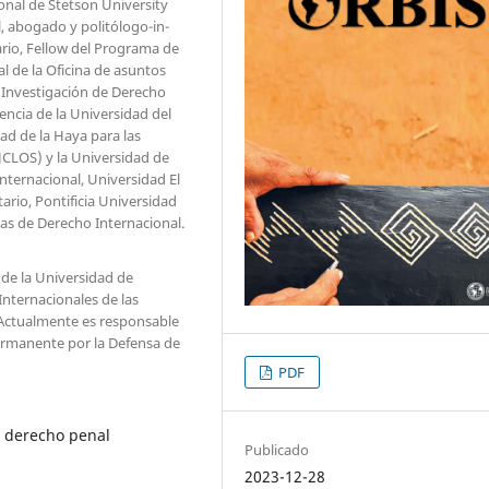
onal de Stetson University
l, abogado y politólogo-in-
ario, Fellow del Programa de
l de la Oficina de asuntos
 Investigación de Derecho
encia de la Universidad del
dad de la Haya para las
(JCLOS) y la Universidad de
ternacional, Universidad El
rio, Pontificia Universidad
tas de Derecho Internacional.
s de la Universidad de
Internacionales de las
 Actualmente es responsable
Permanente por la Defensa de
PDF
z, derecho penal
Publicado
2023-12-28