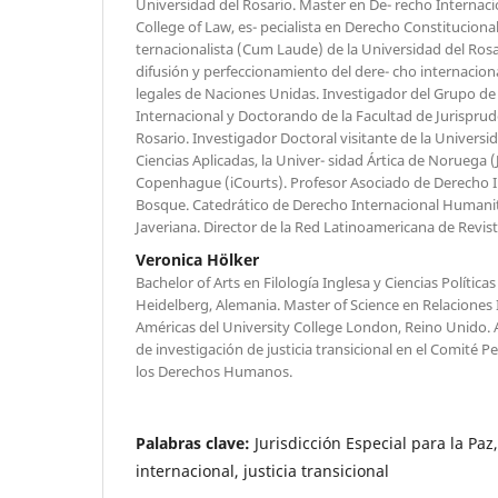
Universidad del Rosario. Master en De- recho Internaci
College of Law, es- pecialista en Derecho Constituciona
ternacionalista (Cum Laude) de la Universidad del Ros
difusión y perfeccionamiento del dere- cho internaciona
legales de Naciones Unidas. Investigador del Grupo de
Internacional y Doctorando de la Facultad de Jurisprud
Rosario. Investigador Doctoral visitante de la Universi
Ciencias Aplicadas, la Univer- sidad Ártica de Noruega 
Copenhague (iCourts). Profesor Asociado de Derecho In
Bosque. Catedrático de Derecho Internacional Humanita
Javeriana. Director de la Red Latinoamericana de Revis
Veronica Hölker
Bachelor of Arts en Filología Inglesa y Ciencias Política
Heidelberg, Alemania. Master of Science en Relaciones 
Américas del University College London, Reino Unido.
de investigación de justicia transicional en el Comité 
los Derechos Humanos.
Palabras clave:
Jurisdicción Especial para la Pa
internacional, justicia transicional