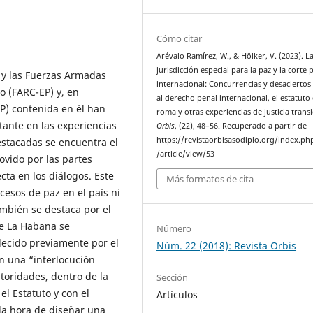
Cómo citar
Arévalo Ramírez, W., & Hölker, V. (2023). L
jurisdicción especial para la paz y la corte 
 y las Fuerzas Armadas
internacional: Concurrencias y desaciertos
o (FARC-EP) y, en
al derecho penal internacional, el estatuto
JEP) contenida en él han
roma y otras experiencias de justicia transi
ante en las experiencias
Orbis
, (22), 48–56. Recuperado a partir de
https://revistaorbisasodiplo.org/index.ph
estacadas se encuentra el
/article/view/53
ovido por las partes
cta en los diálogos. Este
Más formatos de cita
cesos de paz en el país ni
ambién se destaca por el
de La Habana se
Número
lecido previamente por el
Núm. 22 (2018): Revista Orbis
n una “interlocución
utoridades, dentro de la
Sección
el Estatuto y con el
Artículos
 la hora de diseñar una