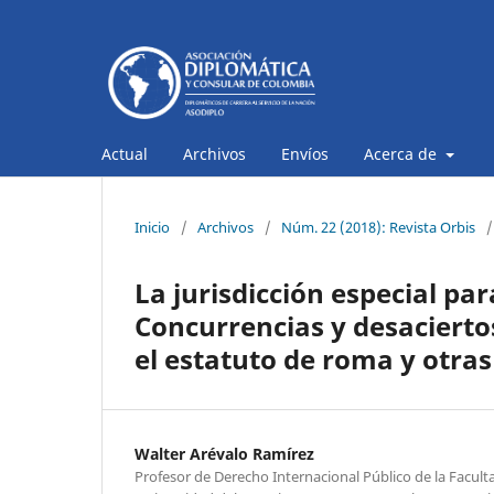
Actual
Archivos
Envíos
Acerca de
Inicio
/
Archivos
/
Núm. 22 (2018): Revista Orbis
/
La jurisdicción especial par
Concurrencias y desaciertos
el estatuto de roma y otras
Walter Arévalo Ramírez
Profesor de Derecho Internacional Público de la Faculta