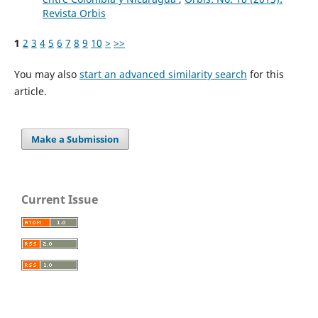
Revista Orbis
1
2
3
4
5
6
7
8
9
10
>
>>
You may also
start an advanced similarity search
for this
article.
Make a Submission
Current Issue