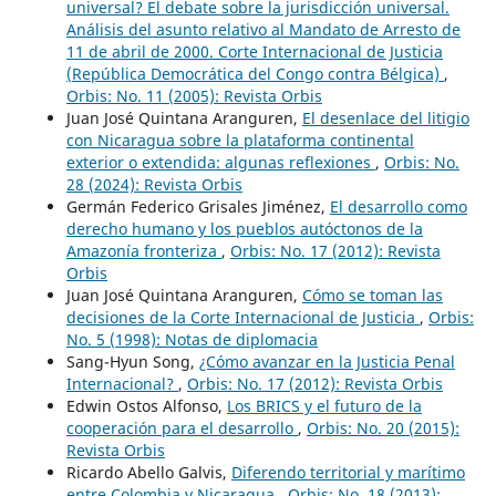
universal? El debate sobre la jurisdicción universal.
Análisis del asunto relativo al Mandato de Arresto de
11 de abril de 2000. Corte Internacional de Justicia
(República Democrática del Congo contra Bélgica)
,
Orbis: No. 11 (2005): Revista Orbis
Juan José Quintana Aranguren,
El desenlace del litigio
con Nicaragua sobre la plataforma continental
exterior o extendida: algunas reflexiones
,
Orbis: No.
28 (2024): Revista Orbis
Germán Federico Grisales Jiménez,
El desarrollo como
derecho humano y los pueblos autóctonos de la
Amazonía fronteriza
,
Orbis: No. 17 (2012): Revista
Orbis
Juan José Quintana Aranguren,
Cómo se toman las
decisiones de la Corte Internacional de Justicia
,
Orbis:
No. 5 (1998): Notas de diplomacia
Sang-Hyun Song,
¿Cómo avanzar en la Justicia Penal
Internacional?
,
Orbis: No. 17 (2012): Revista Orbis
Edwin Ostos Alfonso,
Los BRICS y el futuro de la
cooperación para el desarrollo
,
Orbis: No. 20 (2015):
Revista Orbis
Ricardo Abello Galvis,
Diferendo territorial y marítimo
entre Colombia y Nicaragua
,
Orbis: No. 18 (2013):