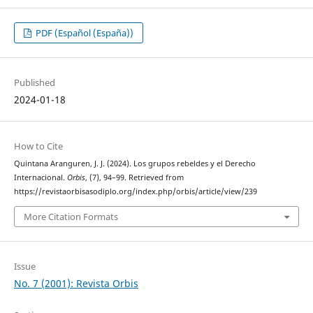
PDF (Español (España))
Published
2024-01-18
How to Cite
Quintana Aranguren, J. J. (2024). Los grupos rebeldes y el Derecho
Internacional.
Orbis
, (7), 94–99. Retrieved from
https://revistaorbisasodiplo.org/index.php/orbis/article/view/239
More Citation Formats
Issue
No. 7 (2001): Revista Orbis