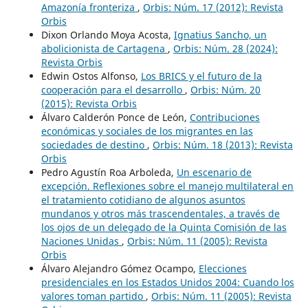
Amazonía fronteriza
,
Orbis: Núm. 17 (2012): Revista
Orbis
Dixon Orlando Moya Acosta,
Ignatius Sancho, un
abolicionista de Cartagena
,
Orbis: Núm. 28 (2024):
Revista Orbis
Edwin Ostos Alfonso,
Los BRICS y el futuro de la
cooperación para el desarrollo
,
Orbis: Núm. 20
(2015): Revista Orbis
Álvaro Calderón Ponce de León,
Contribuciones
económicas y sociales de los migrantes en las
sociedades de destino
,
Orbis: Núm. 18 (2013): Revista
Orbis
Pedro Agustín Roa Arboleda,
Un escenario de
excepción. Reflexiones sobre el manejo multilateral en
el tratamiento cotidiano de algunos asuntos
mundanos y otros más trascendentales, a través de
los ojos de un delegado de la Quinta Comisión de las
Naciones Unidas
,
Orbis: Núm. 11 (2005): Revista
Orbis
Álvaro Alejandro Gómez Ocampo,
Elecciones
presidenciales en los Estados Unidos 2004: Cuando los
valores toman partido
,
Orbis: Núm. 11 (2005): Revista