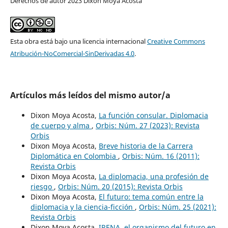
Derechos de autor 2023 Dixon Moya Acosta
Esta obra está bajo una licencia internacional
Creative Commons
Atribución-NoComercial-SinDerivadas 4.0
.
Artículos más leídos del mismo autor/a
Dixon Moya Acosta,
La función consular. Diplomacia
de cuerpo y alma
,
Orbis: Núm. 27 (2023): Revista
Orbis
Dixon Moya Acosta,
Breve historia de la Carrera
Diplomática en Colombia
,
Orbis: Núm. 16 (2011):
Revista Orbis
Dixon Moya Acosta,
La diplomacia, una profesión de
riesgo
,
Orbis: Núm. 20 (2015): Revista Orbis
Dixon Moya Acosta,
El futuro: tema común entre la
diplomacia y la ciencia-ficción
,
Orbis: Núm. 25 (2021):
Revista Orbis
Dixon Moya Acosta,
IRENA, el organismo del futuro en