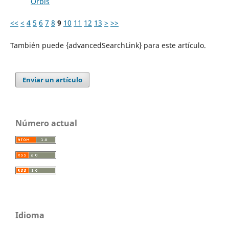
Orbis
<<
<
4
5
6
7
8
9
10
11
12
13
>
>>
También puede {advancedSearchLink} para este artículo.
Enviar un artículo
Número actual
Idioma