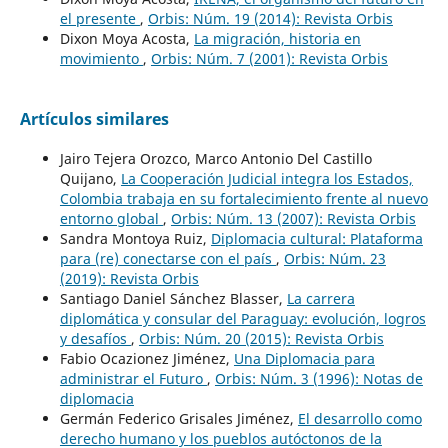
el presente
,
Orbis: Núm. 19 (2014): Revista Orbis
Dixon Moya Acosta,
La migración, historia en
movimiento
,
Orbis: Núm. 7 (2001): Revista Orbis
Artículos similares
Jairo Tejera Orozco, Marco Antonio Del Castillo
Quijano,
La Cooperación Judicial integra los Estados,
Colombia trabaja en su fortalecimiento frente al nuevo
entorno global
,
Orbis: Núm. 13 (2007): Revista Orbis
Sandra Montoya Ruiz,
Diplomacia cultural: Plataforma
para (re) conectarse con el país
,
Orbis: Núm. 23
(2019): Revista Orbis
Santiago Daniel Sánchez Blasser,
La carrera
diplomática y consular del Paraguay: evolución, logros
y desafíos
,
Orbis: Núm. 20 (2015): Revista Orbis
Fabio Ocazionez Jiménez,
Una Diplomacia para
administrar el Futuro
,
Orbis: Núm. 3 (1996): Notas de
diplomacia
Germán Federico Grisales Jiménez,
El desarrollo como
derecho humano y los pueblos autóctonos de la