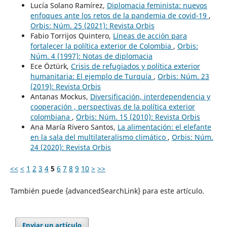
Lucía Solano Ramírez,
Diplomacia feminista: nuevos
enfoques ante los retos de la pandemia de covid-19
,
Orbis: Núm. 25 (2021): Revista Orbis
Fabio Torrijos Quintero,
Líneas de acción para
fortalecer la política exterior de Colombia
,
Orbis:
Núm. 4 (1997): Notas de diplomacia
Ece Öztürk,
Crisis de refugiados y política exterior
humanitaria: El ejemplo de Turquía
,
Orbis: Núm. 23
(2019): Revista Orbis
Antanas Mockus,
Diversificación, interdependencia y
cooperación , perspectivas de la política exterior
colombiana
,
Orbis: Núm. 15 (2010): Revista Orbis
Ana María Rivero Santos,
La alimentación: el elefante
en la sala del multilateralismo climático
,
Orbis: Núm.
24 (2020): Revista Orbis
<<
<
1
2
3
4
5
6
7
8
9
10
>
>>
También puede {advancedSearchLink} para este artículo.
Enviar un artículo