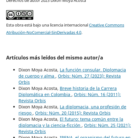
Derechos de autor 2023 Dixon Moya Acosta
Esta obra está bajo una licencia internacional
Creative Commons
Atribución-NoComercial-SinDerivadas 4.0
.
Artículos más leídos del mismo autor/a
Dixon Moya Acosta,
La función consular. Diplomacia
de cuerpo y alma
,
Orbis: Núm. 27 (2023): Revista
Orbis
Dixon Moya Acosta,
Breve historia de la Carrera
Diplomática en Colombia
,
Orbis: Núm. 16 (2011):
Revista Orbis
Dixon Moya Acosta,
La diplomacia, una profesión de
riesgo
,
Orbis: Núm. 20 (2015): Revista Orbis
Dixon Moya Acosta,
El futuro: tema común entre la
diplomacia y la ciencia-ficción
,
Orbis: Núm. 25 (2021):
Revista Orbis
Dixon Moya Acosta,
IRENA, el organismo del futuro en