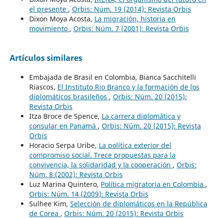
el presente
,
Orbis: Núm. 19 (2014): Revista Orbis
Dixon Moya Acosta,
La migración, historia en
movimiento
,
Orbis: Núm. 7 (2001): Revista Orbis
Artículos similares
Embajada de Brasil en Colombia, Bianca Sacchitelli
Riascos,
El Instituto Rio Branco y la formación de los
diplomáticos brasileños
,
Orbis: Núm. 20 (2015):
Revista Orbis
Itza Broce de Spence,
La carrera diplomática y
consular en Panamá
,
Orbis: Núm. 20 (2015): Revista
Orbis
Horacio Serpa Uribe,
La política exterior del
compromiso social. Trece propuestas para la
convivencia, la solidaridad y la cooperación
,
Orbis:
Núm. 8 (2002): Revista Orbis
Luz Marina Quintero,
Política migratoria en Colombia
,
Orbis: Núm. 14 (2009): Revista Orbis
Sulhee Kim,
Selección de diplomáticos en la República
de Corea
,
Orbis: Núm. 20 (2015): Revista Orbis