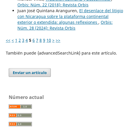
Orbis: Núm. 22 (2018): Revista Orbis
Juan José Quintana Aranguren,
El desenlace del litigio
con Nicaragua sobre la plataforma continental
exterior o extendida: algunas reflexiones
,
Orbis:
Núm. 28 (2024): Revista Orbis
<<
<
1
2
3
4
5
6
7
8
9
10
>
>>
También puede {advancedSearchLink} para este artículo.
Enviar un artículo
Número actual