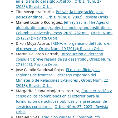
en el tránsito del siglo XIX al XX
,
Orbis: Núm. 27
(2023): Revista Orbis
Tito Mosquera Irurita,
Bolívar, la integración y los
países andinos
,
Orbis: Núm. 8 (2002): Revista Orbis
Manuel Lozano Rodríguez,
Jeffrey Sachs. The Ages of
globalization: geography, technology and institutions.
Columbia University Press, 2020, 282 pp.
,
Orbis: Núm.
25 (2021): Revista Orbis
Dixon Moya Acosta,
IRENA, el organismo del futuro en
el presente
,
Orbis: Núm. 19 (2014): Revista Orbis
Martín Gallargo Garrath,
Introducción al derecho
consular: breve reseña de su desarrollo
,
Orbis: Núm.
27 (2023): Revista Orbis
José Camilo Sandoval Rojas,
El posconflicto y las
regiones de frontera: Liderazgo esperado del
Ministerio de Relaciones Exteriores
,
Orbis: Núm. 22
(2018): Revista Orbis
Margarita Eliana Manjarrez Herrera,
Caracterización y
censo de los colombianos en el exterior para la
formulación de políticas públicas y la prestación de
servicios consulares
,
Orbis: Núm. 27 (2023): Revista
Orbis
Manuel Vives,
Tradición culinaria y posconflicto
,