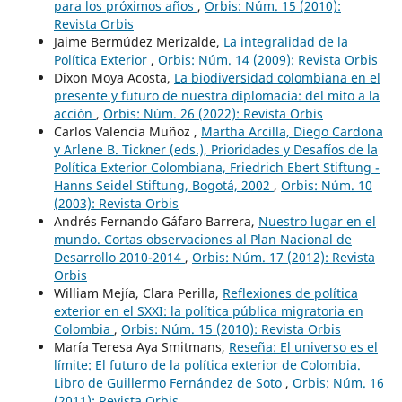
para los próximos años
,
Orbis: Núm. 15 (2010):
Revista Orbis
Jaime Bermúdez Merizalde,
La integralidad de la
Política Exterior
,
Orbis: Núm. 14 (2009): Revista Orbis
Dixon Moya Acosta,
La biodiversidad colombiana en el
presente y futuro de nuestra diplomacia: del mito a la
acción
,
Orbis: Núm. 26 (2022): Revista Orbis
Carlos Valencia Muñoz ,
Martha Arcilla, Diego Cardona
y Arlene B. Tickner (eds.), Prioridades y Desafíos de la
Política Exterior Colombiana, Friedrich Ebert Stiftung -
Hanns Seidel Stiftung, Bogotá, 2002
,
Orbis: Núm. 10
(2003): Revista Orbis
Andrés Fernando Gáfaro Barrera,
Nuestro lugar en el
mundo. Cortas observaciones al Plan Nacional de
Desarrollo 2010-2014
,
Orbis: Núm. 17 (2012): Revista
Orbis
William Mejía, Clara Perilla,
Reflexiones de política
exterior en el SXXI: la política pública migratoria en
Colombia
,
Orbis: Núm. 15 (2010): Revista Orbis
María Teresa Aya Smitmans,
Reseña: El universo es el
límite: El futuro de la política exterior de Colombia.
Libro de Guillermo Fernández de Soto
,
Orbis: Núm. 16
(2011): Revista Orbis