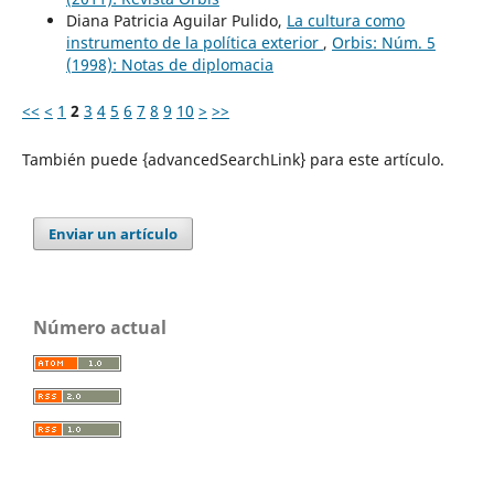
Diana Patricia Aguilar Pulido,
La cultura como
instrumento de la política exterior
,
Orbis: Núm. 5
(1998): Notas de diplomacia
<<
<
1
2
3
4
5
6
7
8
9
10
>
>>
También puede {advancedSearchLink} para este artículo.
Enviar un artículo
Número actual