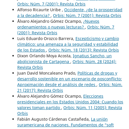
Orbis: Núm. 7 (2001): Revista Orbis
Alfonso Ricaurte Uribe ,
Occidente, ¿de la prosperidad
a la decadencia?
,
Orbis: Núm. 7 (2001): Revista Orbis
´´Álvaro Alejandro Gómez Ocampo,
¿Nuevos
ordenamientos o nuevas lecturas?
,
Orbis: Núm. 7
(2001): Revista Orbis
Luis Eduardo Orozco Barrera,
Escepticismo y cambio
climático: una amenaza a la seguridad y estabilidad
de los Estados
,
Orbis: Núm. 18 (2013): Revista Orbis
Dixon Orlando Moya Acosta,
Ignatius Sancho, un
abolicionista de Cartagena
,
Orbis: Núm. 28 (2024):
Revista Orbis
Juan David Moncaleano Prado,
Políticas de drogas y
desarrollo sostenible en un escenario de posconflicto:
Aproximación desde el análisis de redes
,
Orbis: Núm.
21 (2017): Revista Orbis
Álvaro Alejandro Gómez Ocampo,
Elecciones
presidenciales en los Estados Unidos 2004: Cuando los
valores toman partido
,
Orbis: Núm. 11 (2005): Revista
Orbis
Fabián Augusto Cárdenas Castañeda,
La unión
suramericana de naciones. Fundamentos de “soft