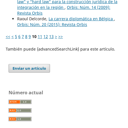
law” y “hard law” para la construcción jurídica de la
integración en la región
,
Orbis: Núm. 14 (2009):
Revista Orbis
Raoul Delcorde,
La carrera diplomática en Bélgica
,
Orbis: Núm. 20 (2015): Revista Orbis
<<
<
5
6
7
8
9
10
11
12
13
>
>>
También puede {advancedSearchLink} para este artículo.
Enviar un artículo
Número actual