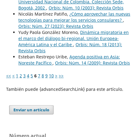
Universidad Nacional de Colombia. Colección Sede,
Bogotá, 2002
,
Orbis: Núm. 10 (2003): Revista Orbis
Nicolás Martínez Patiño,
¿Cómo aprovechar las nuevas
tecnologías para mejorar los servicios consulares?
,
Orbis: Núm. 27 (2023): Revista Orbis
Yudy Paola González Moreno,
Dinámica migratoria en
el marco del diálogo bi-regional. Unión Europea-
América Latina y el Caribe
,
Orbis: Núm. 18 (2013):
Revista Orbis
Esteban Restrepo Uribe,
Agenda positiva en Asia:
Noreste Pacífico
,
Orbis: Núm. 14 (2009): Revista Orbis
<<
<
1
2
3
4
5
6
7
8
9
10
>
>>
También puede {advancedSearchLink} para este artículo.
Enviar un artículo
Número actual