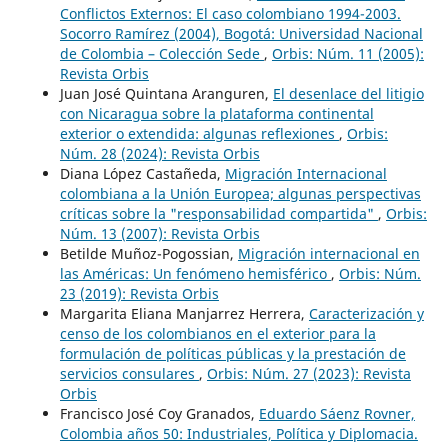
Conflictos Externos: El caso colombiano 1994-2003.
Socorro Ramírez (2004), Bogotá: Universidad Nacional
de Colombia – Colección Sede
,
Orbis: Núm. 11 (2005):
Revista Orbis
Juan José Quintana Aranguren,
El desenlace del litigio
con Nicaragua sobre la plataforma continental
exterior o extendida: algunas reflexiones
,
Orbis:
Núm. 28 (2024): Revista Orbis
Diana López Castañeda,
Migración Internacional
colombiana a la Unión Europea; algunas perspectivas
críticas sobre la "responsabilidad compartida"
,
Orbis:
Núm. 13 (2007): Revista Orbis
Betilde Muñoz-Pogossian,
Migración internacional en
las Américas: Un fenómeno hemisférico
,
Orbis: Núm.
23 (2019): Revista Orbis
Margarita Eliana Manjarrez Herrera,
Caracterización y
censo de los colombianos en el exterior para la
formulación de políticas públicas y la prestación de
servicios consulares
,
Orbis: Núm. 27 (2023): Revista
Orbis
Francisco José Coy Granados,
Eduardo Sáenz Rovner,
Colombia años 50: Industriales, Política y Diplomacia.