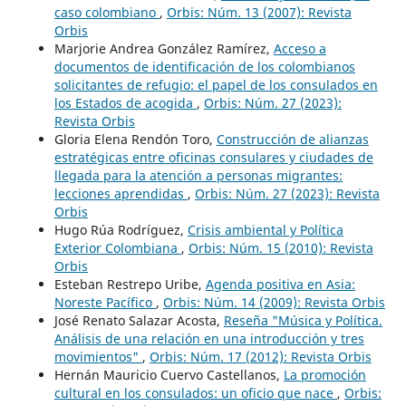
caso colombiano
,
Orbis: Núm. 13 (2007): Revista
Orbis
Marjorie Andrea González Ramírez,
Acceso a
documentos de identificación de los colombianos
solicitantes de refugio: el papel de los consulados en
los Estados de acogida
,
Orbis: Núm. 27 (2023):
Revista Orbis
Gloria Elena Rendón Toro,
Construcción de alianzas
estratégicas entre oficinas consulares y ciudades de
llegada para la atención a personas migrantes:
lecciones aprendidas
,
Orbis: Núm. 27 (2023): Revista
Orbis
Hugo Rúa Rodríguez,
Crisis ambiental y Política
Exterior Colombiana
,
Orbis: Núm. 15 (2010): Revista
Orbis
Esteban Restrepo Uribe,
Agenda positiva en Asia:
Noreste Pacífico
,
Orbis: Núm. 14 (2009): Revista Orbis
José Renato Salazar Acosta,
Reseña "Música y Política.
Análisis de una relación en una introducción y tres
movimientos"
,
Orbis: Núm. 17 (2012): Revista Orbis
Hernán Mauricio Cuervo Castellanos,
La promoción
cultural en los consulados: un oficio que nace
,
Orbis: