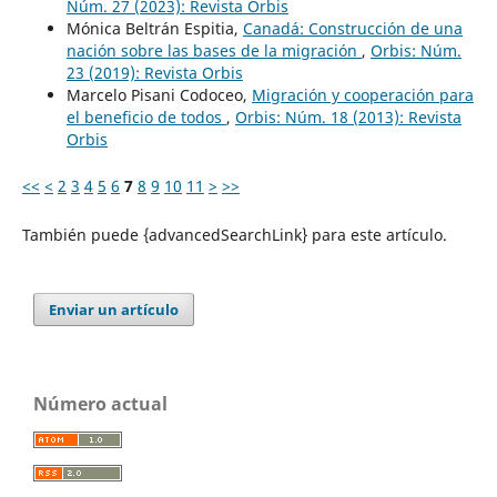
Núm. 27 (2023): Revista Orbis
Mónica Beltrán Espitia,
Canadá: Construcción de una
nación sobre las bases de la migración
,
Orbis: Núm.
23 (2019): Revista Orbis
Marcelo Pisani Codoceo,
Migración y cooperación para
el beneficio de todos
,
Orbis: Núm. 18 (2013): Revista
Orbis
<<
<
2
3
4
5
6
7
8
9
10
11
>
>>
También puede {advancedSearchLink} para este artículo.
Enviar un artículo
Número actual