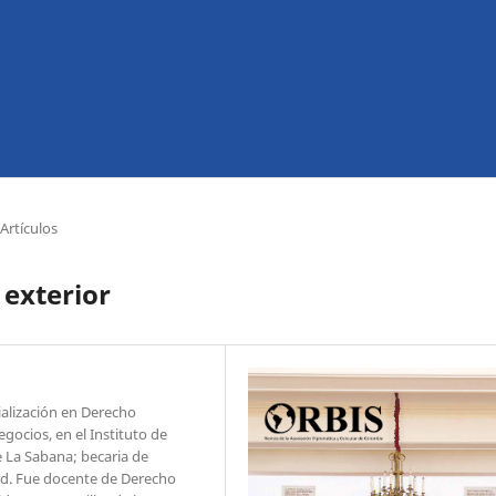
Artículos
 exterior
ialización en Derecho
gocios, en el Instituto de
e La Sabana; becaria de
rd. Fue docente de Derecho