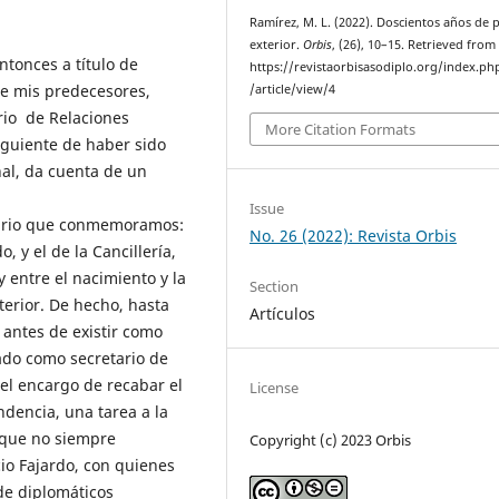
Ramírez, M. L. (2022). Doscientos años de p
exterior.
Orbis
, (26), 10–15. Retrieved from
tonces a título de
https://revistaorbisasodiplo.org/index.ph
de mis predecesores,
/article/view/4
erio de Relaciones
More Citation Formats
iguiente de haber sido
al, da cuenta de un
Issue
enario que conmemoramos:
No. 26 (2022): Revista Orbis
, y el de la Cancillería,
y entre el nacimiento y la
Section
xterior. De hecho, hasta
Artículos
 antes de existir como
ado como secretario de
 el encargo de recabar el
License
ndencia, una tarea a la
nque no siempre
Copyright (c) 2023 Orbis
io Fajardo, con quienes
de diplomáticos