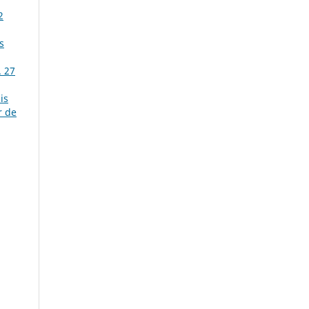
2
s
. 27
is
r de