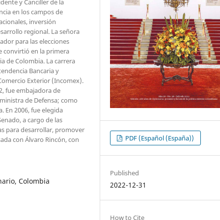
dente y Canciller de la
ncia en los campos de
acionales, inversión
sarrollo regional. La señora
ador para las elecciones
e convirtió en la primera
ia de Colombia. La carrera
tendencia Bancaria y
Comercio Exterior (Incomex).
2, fue embajadora de
 ministra de Defensa; como
. En 2006, fue elegida
enado, a cargo de las
as para desarrollar, promover
PDF (Español (España))
asada con Álvaro Rincón, con
Published
enario, Colombia
2022-12-31
How to Cite