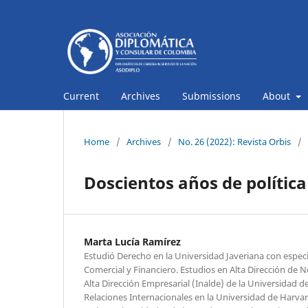
Current
Archives
Submissions
About
Home
/
Archives
/
No. 26 (2022): Revista Orbis
/
Doscientos años de política
Marta Lucía Ramírez
Estudió Derecho en la Universidad Javeriana con espec
Comercial y Financiero. Estudios en Alta Dirección de Ne
Alta Dirección Empresarial (Inalde) de la Universidad d
Relaciones Internacionales en la Universidad de Harva