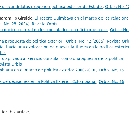
y precandidatos proponen política exterior de Estado
,
Orbis: No. 1
Jaramillo Giraldo,
El Tesoro Quimbaya en el marco de las relacione
s: No. 28 (2024): Revista Orbis
romoción cultural en los consulados: un oficio que nace
,
Orbis: No
na propuesta de política exterior
,
Orbis: No. 12 (2005): Revista Orb
. Hacia una exploración de nuevas latitudes en la política exterio
rbis
o aplicado al servicio consular como una apuesta de la política
evista Orbis
ombiana en el marco de política exterior 2000-2010
,
Orbis: No. 15
a de decisiones en la Política Exterior Colombiana
,
Orbis: No. 16
h
for this article.