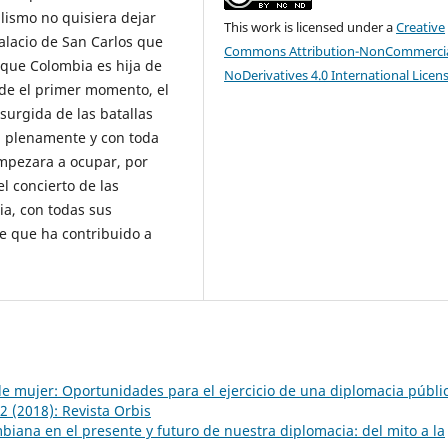
lismo no quisiera dejar
This work is licensed under a
Creative
alacio de San Carlos que
Commons Attribution-NonCommercia
 que Colombia es hija de
NoDerivatives 4.0 International Licen
sde el primer momento, el
surgida de las batallas
, plenamente y con toda
empezara a ocupar, por
l concierto de las
ia, con todas sus
ce que ha contribuido a
e mujer: Oportunidades para el ejercicio de una diplomacia públi
2 (2018): Revista Orbis
biana en el presente y futuro de nuestra diplomacia: del mito a la