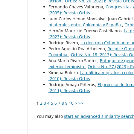
acción
,
Orbis: No. 26 (2022): Revista Orbis
Fernando Chaves Valbuena,
Congresistas 
(2005): Revista Orbis
Juan Carlos Henao Monsalve, Juan Gabriel 
bilaterales entre Colombia y España
,
Orbi
Hernán Mauricio Cuervo Castellanos,
La p
(2023): Revista Orbis
Rodrigo Rivera,
La doctrina Colombiana: u
Pedro Agustín Roa Arboleda,
Respice Omnia
Colombia
,
Orbis: No. 18 (2013): Revista O
Ana María Rivero Santos,
Enfoque de géner
exterior feminista
,
Orbis: No. 27 (2023): R
Ximena Botero,
La política migratoria col
(2010): Revista Orbis
Rodrigo Amaya Piñeros,
El proceso de tom
(2011): Revista Orbis
1
2
3
4
5
6
7
8
9
10
>
>>
You may also
start an advanced similarity searc